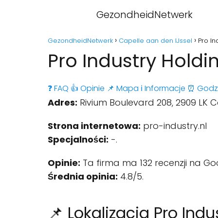
GezondheidNetwerk
GezondheidNetwerk
Capelle aan den IJssel
Pro In
Pro Industry Holdi
❓ FAQ
👍 Opinie
📌 Mapa
ℹ️ Informacje
⏰ Godz
Adres:
Rivium Boulevard 208, 2909 LK Ca
Strona internetowa:
pro-industry.nl
Specjalności:
-.
Opinie:
Ta firma ma 132 recenzji na Go
Średnia opinia:
4.8/5.
📌 Lokalizacja Pro Ind