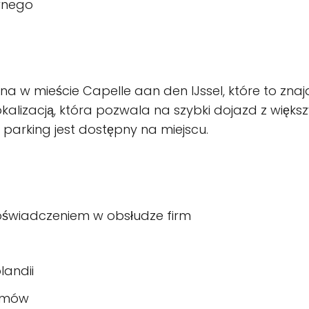
wnego
ana w mieście Capelle aan den IJssel, które to znaj
okalizacją, która pozwala na szybki dojazd z więks
 parking jest dostępny na miejscu.
świadczeniem w obsłudze firm
landii
lemów