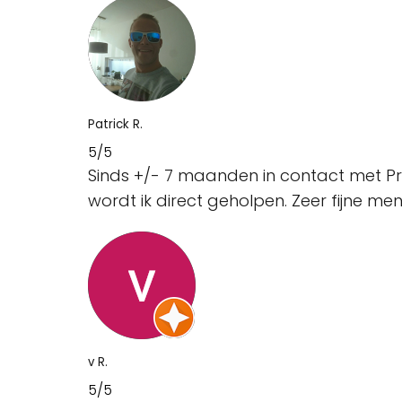
Patrick R.
5/5
Sinds +/- 7 maanden in contact met P
wordt ik direct geholpen. Zeer fijne me
v R.
5/5