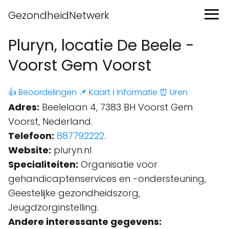
GezondheidNetwerk
Pluryn, locatie De Beele -
Voorst Gem Voorst
👍 Beoordelingen
📌 Kaart
ℹ️ Informatie
⏰ Uren
Adres:
Beelelaan 4, 7383 BH Voorst Gem
Voorst, Nederland.
Telefoon:
887792222
.
Website:
pluryn.nl
Specialiteiten:
Organisatie voor
gehandicaptenservices en -ondersteuning,
Geestelijke gezondheidszorg,
Jeugdzorginstelling.
Andere interessante gegevens: