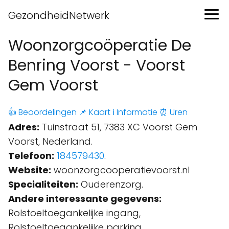
GezondheidNetwerk
Woonzorgcoöperatie De
Benring Voorst - Voorst
Gem Voorst
👍 Beoordelingen
📌 Kaart
ℹ️ Informatie
⏰ Uren
Adres:
Tuinstraat 51, 7383 XC Voorst Gem
Voorst, Nederland.
Telefoon:
184579430
.
Website:
woonzorgcooperatievoorst.nl
Specialiteiten:
Ouderenzorg.
Andere interessante gegevens:
Rolstoeltoegankelijke ingang,
Rolstoeltoegankelijke parking.