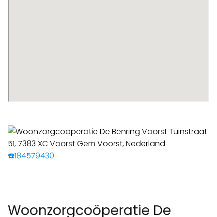
☎️184579430
Woonzorgcoöperatie De