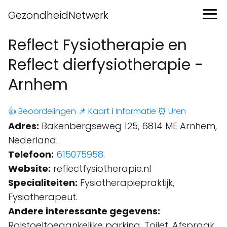
GezondheidNetwerk
Reflect Fysiotherapie en
Reflect dierfysiotherapie -
Arnhem
👍 Beoordelingen
📌 Kaart
ℹ️ Informatie
⏰ Uren
Adres:
Bakenbergseweg 125, 6814 ME Arnhem,
Nederland.
Telefoon:
615075958
.
Website:
reflectfysiotherapie.nl
Specialiteiten:
Fysiotherapiepraktijk,
Fysiotherapeut.
Andere interessante gegevens:
Rolstoeltoegankelijke parking, Toilet, Afspraak