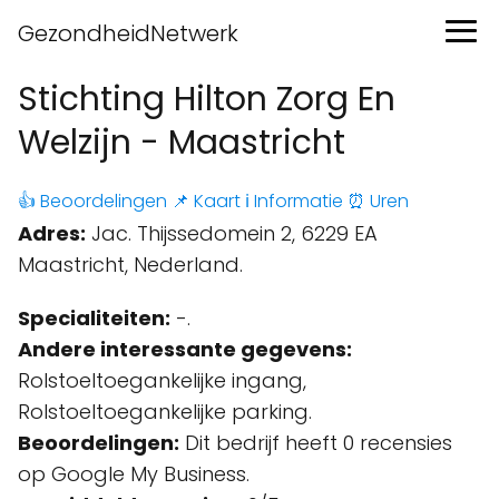
GezondheidNetwerk
Stichting Hilton Zorg En
Welzijn - Maastricht
👍 Beoordelingen
📌 Kaart
ℹ️ Informatie
⏰ Uren
Adres:
Jac. Thijssedomein 2, 6229 EA
Maastricht, Nederland.
Specialiteiten:
-.
Andere interessante gegevens:
Rolstoeltoegankelijke ingang,
Rolstoeltoegankelijke parking.
Beoordelingen:
Dit bedrijf heeft 0 recensies
op Google My Business.