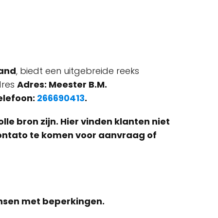
land
, biedt een uitgebreide reeks
dres
Adres: Meester B.M.
elefoon:
266690413
.
e bron zijn. Hier vinden klanten niet
 contato te komen voor aanvraag of
ensen met beperkingen.