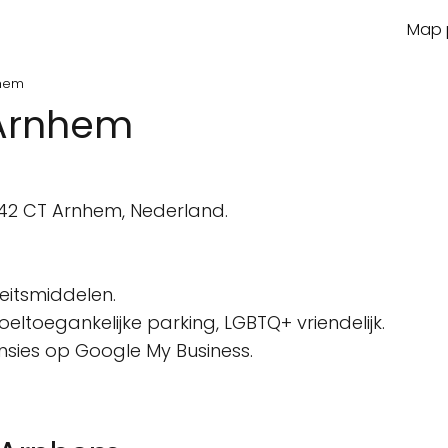
Map p
nhem
 Arnhem
n
842 CT Arnhem, Nederland.
eitsmiddelen.
oeltoegankelijke parking, LGBTQ+ vriendelijk.
ensies op Google My Business.