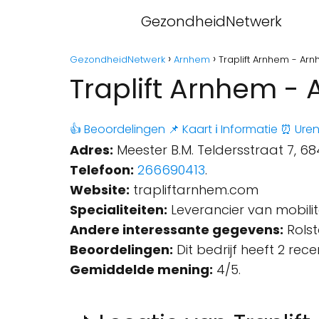
GezondheidNetwerk
GezondheidNetwerk
Arnhem
Traplift Arnhem - Ar
Traplift Arnhem -
👍 Beoordelingen
📌 Kaart
ℹ️ Informatie
⏰ Ure
Adres:
Meester B.M. Teldersstraat 7, 6
Telefoon:
266690413
.
Website:
trapliftarnhem.com
Specialiteiten:
Leverancier van mobilit
Andere interessante gegevens:
Rolst
Beoordelingen:
Dit bedrijf heeft 2 rec
Gemiddelde mening:
4/5.