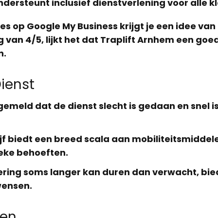
ondersteunt inclusief dienstverlening voor alle k
ies op
Google My Business
krijgt je een idee va
g van
4/5
, lijkt het dat Traplift Arnhem een go
n.
Dienst
gemeld dat de dienst slecht is gedaan en snel i
ijf biedt een breed scala aan mobiliteitsmiddel
eke behoeften.
ering soms langer kan duren dan verwacht, bied
wensen.
gen