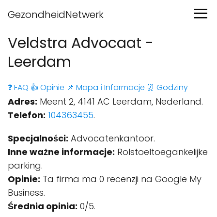
GezondheidNetwerk
Veldstra Advocaat -
Leerdam
❓ FAQ
👍 Opinie
📌 Mapa
ℹ️ Informacje
⏰ Godziny
Adres:
Meent 2, 4141 AC Leerdam, Nederland.
Telefon:
104363455
.
Specjalności:
Advocatenkantoor.
Inne ważne informacje:
Rolstoeltoegankelijke
parking.
Opinie:
Ta firma ma 0 recenzji na Google My
Business.
Średnia opinia:
0/5.