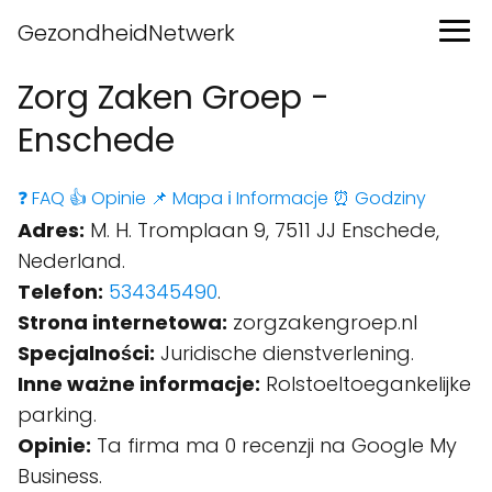
GezondheidNetwerk
Zorg Zaken Groep -
Enschede
❓ FAQ
👍 Opinie
📌 Mapa
ℹ️ Informacje
⏰ Godziny
Adres:
M. H. Tromplaan 9, 7511 JJ Enschede,
Nederland.
Telefon:
534345490
.
Strona internetowa:
zorgzakengroep.nl
Specjalności:
Juridische dienstverlening.
Inne ważne informacje:
Rolstoeltoegankelijke
parking.
Opinie:
Ta firma ma 0 recenzji na Google My
Business.