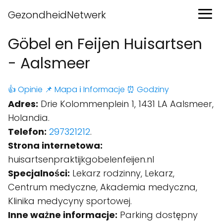
GezondheidNetwerk
Göbel en Feijen Huisartsen
- Aalsmeer
👍 Opinie
📌 Mapa
ℹ️ Informacje
⏰ Godziny
Adres:
Drie Kolommenplein 1, 1431 LA Aalsmeer,
Holandia.
Telefon:
297321212
.
Strona internetowa:
huisartsenpraktijkgobelenfeijen.nl
Specjalności:
Lekarz rodzinny, Lekarz,
Centrum medyczne, Akademia medyczna,
Klinika medycyny sportowej.
Inne ważne informacje:
Parking dostępny