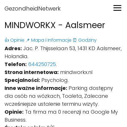
GezondheidNetwerk
MINDWORKX - Aalsmeer
👍 Opinie
📌 Mapa
ℹ️ Informacje
⏰ Godziny
Adres:
Jac. P. Thijsselaan 53, 1431 KD Aalsmeer,
Holandia.
Telefon:
644250725
.
Strona internetowa:
mindworkx.nl
Specjalności:
Psycholog.
Inne ważne informacje:
Parking dostępny
dla osób na wózkach, Toaleta, Zalecane
wcześniejsze ustalenie terminu wizyty.
Opinie:
Ta firma ma 0 recenzji na Google My
Business.