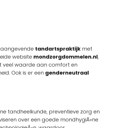
oonaangevende
tandartspraktijk
met
reide website
mondzorgdommelen.nl
,
ht veel waarde aan comfort en
eid. Ook is er een
genderneutraal
e tandheelkunde, preventieve zorg en
adviseren over een goede mondhygiÃ«ne
e technologieÃ«n, waardoor