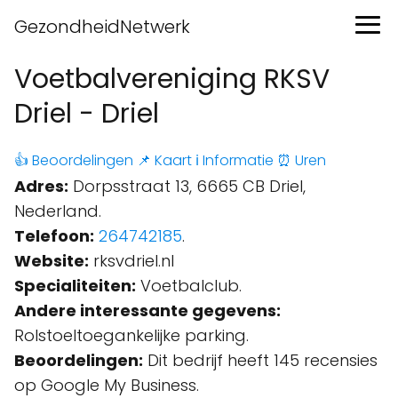
GezondheidNetwerk
Voetbalvereniging RKSV
Driel - Driel
👍 Beoordelingen
📌 Kaart
ℹ️ Informatie
⏰ Uren
Adres:
Dorpsstraat 13, 6665 CB Driel,
Nederland.
Telefoon:
264742185
.
Website:
rksvdriel.nl
Specialiteiten:
Voetbalclub.
Andere interessante gegevens:
Rolstoeltoegankelijke parking.
Beoordelingen:
Dit bedrijf heeft 145 recensies
op Google My Business.