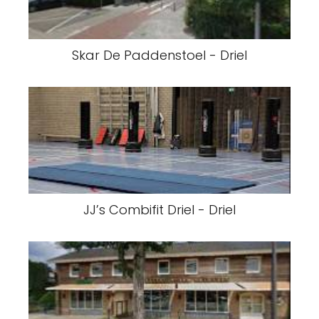
Skar De Paddenstoel - Driel
JJ’s Combifit Driel - Driel