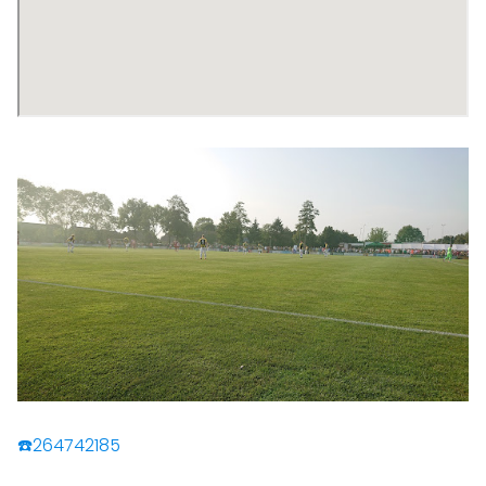
☎️264742185