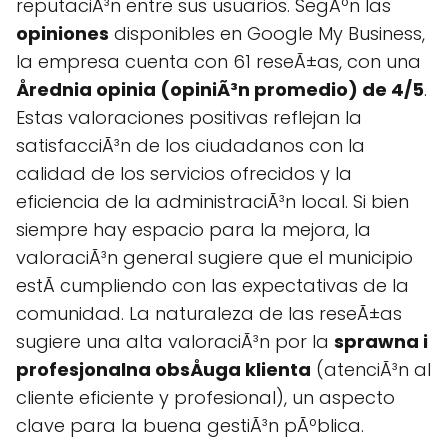
reputaciÃ³n entre sus usuarios. SegÃºn las
opiniones
disponibles en Google My Business,
la empresa cuenta con 61 reseÃ±as, con una
Årednia opinia (opiniÃ³n promedio) de 4/5
.
Estas valoraciones positivas reflejan la
satisfacciÃ³n de los ciudadanos con la
calidad de los servicios ofrecidos y la
eficiencia de la administraciÃ³n local. Si bien
siempre hay espacio para la mejora, la
valoraciÃ³n general sugiere que el municipio
estÃ cumpliendo con las expectativas de la
comunidad. La naturaleza de las reseÃ±as
sugiere una alta valoraciÃ³n por la
sprawna i
profesjonalna obsÅuga klienta
(atenciÃ³n al
cliente eficiente y profesional), un aspecto
clave para la buena gestiÃ³n pÃºblica.