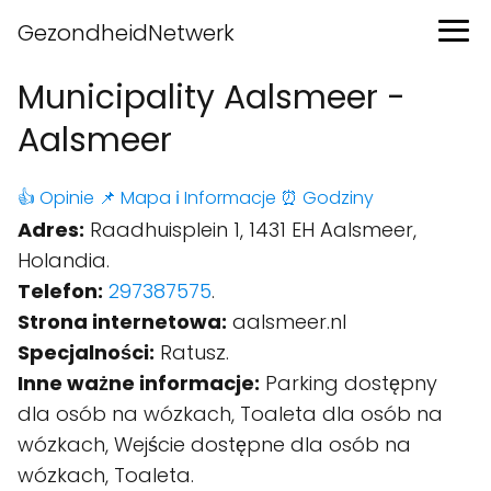
GezondheidNetwerk
Municipality Aalsmeer -
Aalsmeer
👍 Opinie
📌 Mapa
ℹ️ Informacje
⏰ Godziny
Adres:
Raadhuisplein 1, 1431 EH Aalsmeer,
Holandia.
Telefon:
297387575
.
Strona internetowa:
aalsmeer.nl
Specjalności:
Ratusz.
Inne ważne informacje:
Parking dostępny
dla osób na wózkach, Toaleta dla osób na
wózkach, Wejście dostępne dla osób na
wózkach, Toaleta.