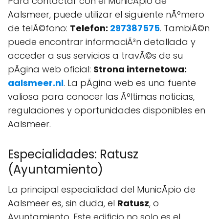
Para contactar con el MunicÃ­pio de
Aalsmeer, puede utilizar el siguiente nÃºmero
de telÃ©fono:
Telefon:
297387575
. TambiÃ©n
puede encontrar informaciÃ³n detallada y
acceder a sus servicios a travÃ©s de su
pÃgina web oficial:
Strona internetowa:
aalsmeer.nl
. La pÃgina web es una fuente
valiosa para conocer las Ãºltimas noticias,
regulaciones y oportunidades disponibles en
Aalsmeer.
Especialidades: Ratusz
(Ayuntamiento)
La principal especialidad del MunicÃ­pio de
Aalsmeer es, sin duda, el
Ratusz
, o
Ayuntamiento. Este edificio no solo es el